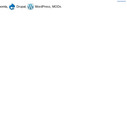
omla,
Drupal,
WordPress, MODx.