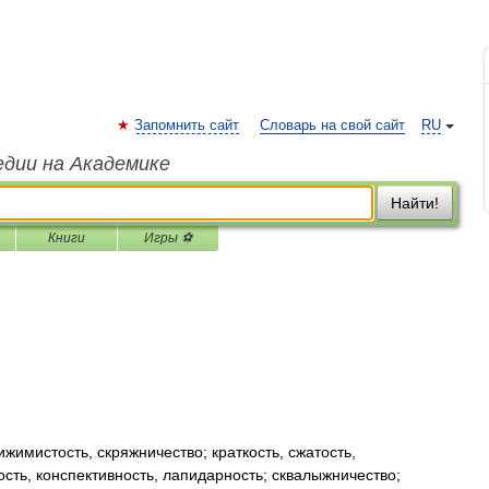
Запомнить сайт
Словарь на свой сайт
RU
едии на Академике
Найти!
Книги
Игры ⚽
жимистость, скряжничество; краткость, сжатость,
сть, конспективность, лапидарность; сквалыжничество;