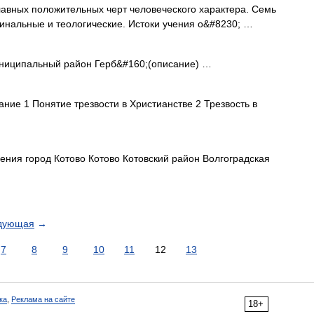
лавных положительных черт человеческого характера. Семь
инальные и теологические. Истоки учения о&#8230; …
иципальный район Герб&#160;(описание) …
ие 1 Понятие трезвости в Христианстве 2 Трезвость в
ения город Котово Котово Котовский район Волгоградская
дующая
→
7
8
9
10
11
12
13
ка
,
Реклама на сайте
18+