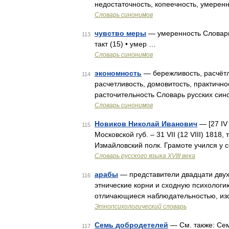
недостаточность, копеечность, умеренн
Словарь синонимов
чувство меры
— умеренность Словарь 
113
такт (15) • умер …
Словарь синонимов
экономность
— бережливость, расчётл
114
расчетливость, домовитость, практично
расточительность Словарь русских син
Словарь синонимов
Новиков Николай Иванович
— [27 IV 
115
Московской губ. – 31 VII (12 VIII) 1818,
Измайловский полк. Грамоте учился у с
Словарь русского языка XVIII века
арабы
— представители двадцати двух
116
этнические корни и сходную психолог
отличающиеся наблюдательностью, изо
Этнопсихологический словарь
Семь добродетелей
— См. также: Се
117