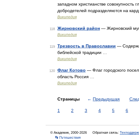
западном христианстве совокупность г
добродетелей подразделяются на кард
Википедия
Жирновский район
— Жирновский мун
118
Википедия
Трезвость в Православии
— Содержан
119
библейской традиции …
Википедия
Флаг Котово
— Флаг городского посел
120
область Россия …
Википедия
Страницы
←
Предыдущая
Сле
1
2
3
4
5
6
© Академик, 2000-2026
Обратная связь:
Техподдерж
👣 Путешествия