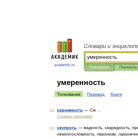
Словари и энциклоп
academic.ru
Толкования
Переводы
умеренность
Толкование
Перевод
Книги
скромность
— См …
111
Словарь синонимов
скупость
— жадность, скаредность, при
112
немногословность, лаконизм, лаконично