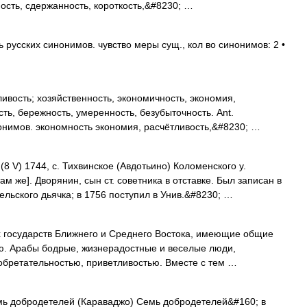
ость, сдержанность, короткость,&#8230; …
русских синонимов. чувство меры сущ., кол во синонимов: 2 •
ивость; хозяйственность, экономичность, экономия,
сть, бережность, умеренность, безубыточность. Ant.
онимов. экономность экономия, расчётливость,&#8230; …
(8 V) 1744, с. Тихвинское (Авдотьино) Коломенского у.
 там же]. Дворянин, сын ст. советника в отставке. Был записан в
ельского дьячка; в 1756 поступил в Унив.&#8230; …
 государств Ближнего и Среднего Востока, имеющие общие
ию. Арабы бодрые, жизнерадостные и веселые люди,
бретательностью, приветливостью. Вместе с тем …
мь добродетелей (Караваджо) Семь добродетелей&#160; в